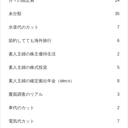
月々の固定費
14
未分類
35
水道代のカット
7
節約してても海外旅行
6
素人主婦の株主優待生活
2
素人主婦の株式投資
5
素人主婦の確定拠出年金（ideco）
8
覆面調査のリアル
3
車代のカット
2
電気代カット
7