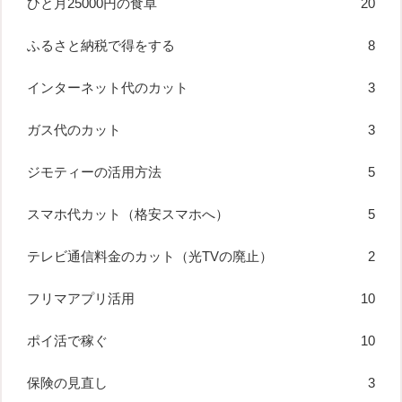
ひと月25000円の食卓
20
ふるさと納税で得をする
8
インターネット代のカット
3
ガス代のカット
3
ジモティーの活用方法
5
スマホ代カット（格安スマホへ）
5
テレビ通信料金のカット（光TVの廃止）
2
フリマアプリ活用
10
ポイ活で稼ぐ
10
保険の見直し
3