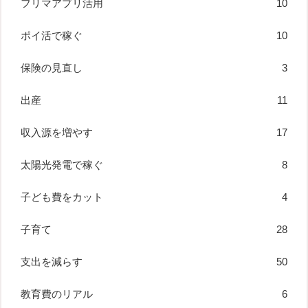
フリマアプリ活用
10
ポイ活で稼ぐ
10
保険の見直し
3
出産
11
収入源を増やす
17
太陽光発電で稼ぐ
8
子ども費をカット
4
子育て
28
支出を減らす
50
教育費のリアル
6