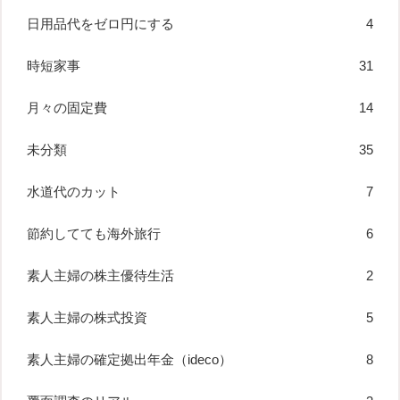
日用品代をゼロ円にする
4
時短家事
31
月々の固定費
14
未分類
35
水道代のカット
7
節約してても海外旅行
6
素人主婦の株主優待生活
2
素人主婦の株式投資
5
素人主婦の確定拠出年金（ideco）
8