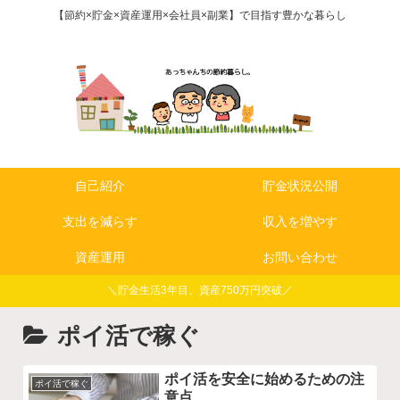
【節約×貯金×資産運用×会社員×副業】で目指す豊かな暮らし
自己紹介
貯金状況公開
支出を減らす
収入を増やす
資産運用
お問い合わせ
＼貯金生活3年目、資産750万円突破／
ポイ活で稼ぐ
ポイ活を安全に始めるための注
ポイ活で稼ぐ
意点