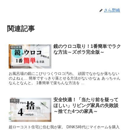
さら野崎
関連記事
鏡のウロコ取り！1番簡単でラク
時短家事
な方法～ズボラ完全版～
お風呂場の鏡にこびりつくウロコ汚れ、 頑固でなかなか落ちない
のよねぇ… 簡単ですっきり落とせる方法がないかなぁ あっちゃん
なんとなんと。 1番簡単で楽ちんな方法を ...
安全快適！「当たり前を疑って
子育て
ほしい」リビング家具の失敗談
～捨てた4つの家具～
超ローコスト住宅に住む我が家。 DINKS時代にマイホームを購入