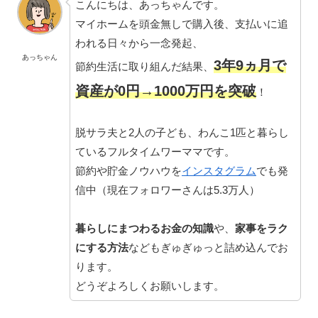
こんにちは、あっちゃんです。
マイホームを頭金無しで購入後、支払いに追
われる日々から一念発起、
あっちゃん
3年9ヵ月で
節約生活に取り組んだ結果、
資産が0円→1000万円を突破
！
脱サラ夫と2人の子ども、わんこ1匹と暮らし
ているフルタイムワーママです。
節約や貯金ノウハウを
インスタグラム
でも発
信中（現在フォロワーさんは5.3万人）
暮らしにまつわるお金の知識
や、
家事をラク
にする方法
などもぎゅぎゅっと詰め込んでお
ります。
どうぞよろしくお願いします。