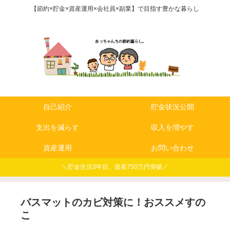
【節約×貯金×資産運用×会社員×副業】で目指す豊かな暮らし
自己紹介
貯金状況公開
支出を減らす
収入を増やす
資産運用
お問い合わせ
＼貯金生活3年目、資産750万円突破／
バスマットのカビ対策に！おススメすの
こ