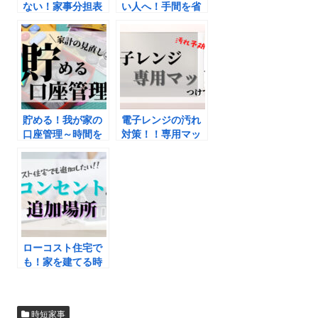
ない！家事分担表
い人へ！手間を省
を作って見える化
く裏技
してみた。
貯める！我が家の
電子レンジの汚れ
口座管理～時間を
対策！！専用マッ
かけずにお金を守
トつけてみた
る！流れの自動
化！～
ローコスト住宅で
も！家を建てる時
に追加したいコン
セントの場所
時短家事