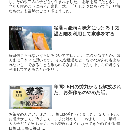
し、その後二人の子どもが生まれました。 お家を建てたときに、
当たり前のように備えた家具一式。 「リビングにあって当たり前
なもの」も当然のごとく揃えました。 ...
猛暑も豪雨も味方につける！気
時短家事
温と雨を利用して家事をする
毎日信じられないぐらいあついですね。。。 気温が42度とか、ほ
んまに日本？て思います。 そんな猛暑だと、なかなか外にも出ら
れないし、できることも限られてきます。 そんな中、この暑さを
利用してできることがあり...
年間2.5日の労力からも解放され
子育て
た、お茶作るのやめた話。
お茶がめんどい。 わたし、毎日お茶作ってました。 ２リットル。
お湯沸かして、冷まして…。また沸かして、冷まして…。 最近２
人の子どもがめちゃくちゃお茶飲むようになってきたのです💦 毎
日毎日… 毎日毎日…...