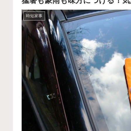
猛暑も豪雨も味方につける！
時短家事