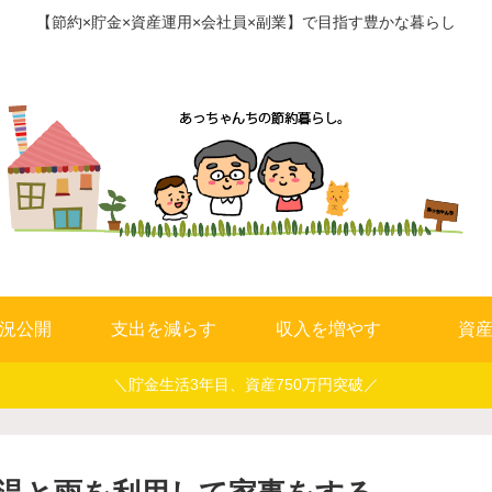
【節約×貯金×資産運用×会社員×副業】で目指す豊かな暮らし
況公開
支出を減らす
収入を増やす
資
＼貯金生活3年目、資産750万円突破／