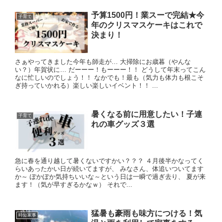
予算1500円！業スーで完結★今
子育て
年のクリスマスケーキはこれで
決まり！
さぁやってきました今年も師走が… 大掃除にお歳暮（やんな
い？）年賀状に… だーーー！もーーー！！ どうして年末ってこん
なに忙しいのでしょう！！ なかでも！最も（気力も体力も根こそ
ぎ持っていかれる）楽しい楽しいイベント！！ ...
暑くなる前に用意したい！子連
子育て
れの車グッズ３選
急に春を通り越して暑くないですかい？？？ ４月後半かなってく
らいあったかい日が続いてますが、 みなさん、体追いついてます
か～ ぽかぽか気持ちいいな～という日は一瞬で過ぎ去り、 夏が来
ます！（気が早すぎるかなｗ） それで...
猛暑も豪雨も味方につける！気
時短家事