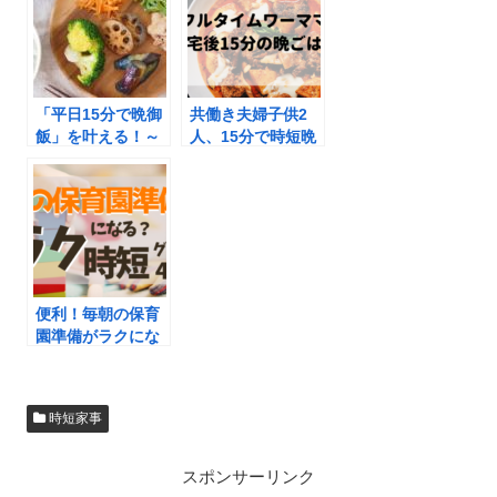
「平日15分で晩御
共働き夫婦子供2
飯」を叶える！～
人、15分で時短晩
スピード作り置き
ごはんを実現する
を実現するカード
方法と便利グッズ6
型レシピとは～
選
便利！毎朝の保育
園準備がラクにな
ったオススメ時短
グッズ4選
時短家事
スポンサーリンク