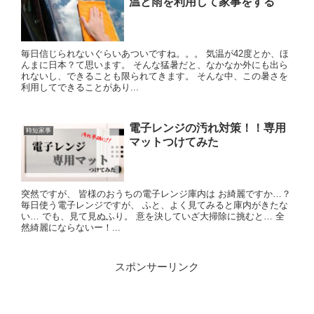
温と雨を利用して家事をする
毎日信じられないぐらいあついですね。。。 気温が42度とか、ほ
んまに日本？て思います。 そんな猛暑だと、なかなか外にも出ら
れないし、できることも限られてきます。 そんな中、この暑さを
利用してできることがあり...
電子レンジの汚れ対策！！専用
時短家事
マットつけてみた
突然ですが、 皆様のおうちの電子レンジ庫内は お綺麗ですか…？
毎日使う電子レンジですが、 ふと、よく見てみると庫内がきたな
い… でも、見て見ぬふり。 意を決していざ大掃除に挑むと… 全
然綺麗にならないー！...
スポンサーリンク