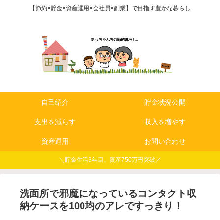
【節約×貯金×資産運用×会社員×副業】で目指す豊かな暮らし
自己紹介
貯金状況公開
支出を減らす
収入を増やす
資産運用
お問い合わせ
＼貯金生活3年目、資産750万円突破／
洗面所で邪魔になっているコンタクト収
納ケースを100均のアレですっきり！