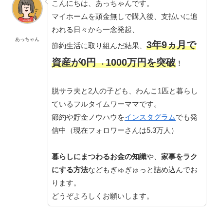
こんにちは、あっちゃんです。
マイホームを頭金無しで購入後、支払いに追
われる日々から一念発起、
あっちゃん
3年9ヵ月で
節約生活に取り組んだ結果、
資産が0円→1000万円を突破
！
脱サラ夫と2人の子ども、わんこ1匹と暮らし
ているフルタイムワーママです。
節約や貯金ノウハウを
インスタグラム
でも発
信中（現在フォロワーさんは5.3万人）
暮らしにまつわるお金の知識
や、
家事をラク
にする方法
などもぎゅぎゅっと詰め込んでお
ります。
どうぞよろしくお願いします。