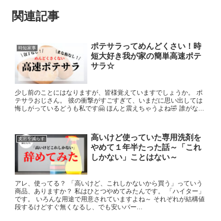
関連記事
ポテサラってめんどくさい！時
時短家事
短大好き我が家の簡単高速ポテ
サラ☆
少し前のことにはなりますが、皆様覚えていますでしょうか。 ポ
テサラおじさん。 彼の衝撃がすごすぎて、いまだに思い出しては
悔しがっているどうも私です🤗 ほんと震えちゃうよね🤣 誰がな...
高いけど使っていた専用洗剤を
支出を減らす
やめて１年半たった話～「これ
しかない」ことはない～
アレ、使ってる？ 「高いけど、これしかないから買う」っていう
商品、ありますか？ 私はひとつやめてみたんです。 「ハイター」
です。 いろんな用途で用意されていますよね～ それぞれが結構値
段するけどすぐ無くなるし、でも安いバー...